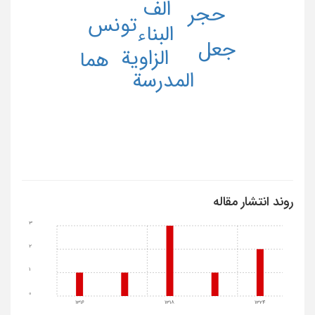
الف
حجر
تونس
البناء
جعل
الزاویة
هما
المدرسة
روند انتشار مقاله
3
2
1
0
1316
1318
1324