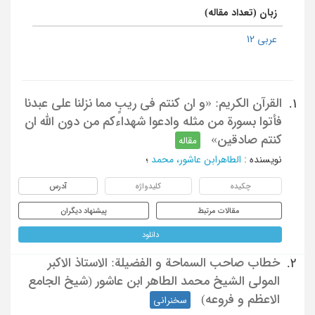
زبان (تعداد مقاله)
عربی 12
القرآن الکریم: «و ان کنتم فی ریبٍ مما نزلنا علی عبدنا
1.
فأتوا بسورة من مثله وادعوا شهداءکم من دون الله ان
کنتم صادقین»
مقاله
نویسنده
:
الطاهرابن عاشور، محمد
؛
چکیده
کلیدواژه
آدرس
مقالات مرتبط
پیشنهاد دیگران
دانلود
خطاب صاحب السماحة و الفضیلة: الاستاذ الاکبر
2.
المولی الشیخ محمد الطاهر ابن عاشور (شیخ الجامع
الاعظم و فروعه)
سخنرانی