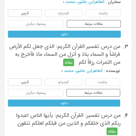
سخنران
:
الطاهرابن عاشور، محمد
؛
چکیده
کلیدواژه
آدرس
مقالات مرتبط
پیشنهاد دیگران
دانلود
من درس تفسیر القرآن الکریم: الذی جعل لکم الأرض
3.
فراشاً و السماء بناءً و أنزل من السماء ماءً فأخرج به
من الثمرات رزقاً لکم
مقاله
نویسنده
:
الطاهرابن عاشور، محمد
؛
چکیده
کلیدواژه
آدرس
مقالات مرتبط
پیشنهاد دیگران
دانلود
من درس تفسیر: القرآن الکریم: یأیها الناس اعبدوا
4.
ربکم الذی خلقکم و الذین من قبلکم لعلکم تتقون
مقاله