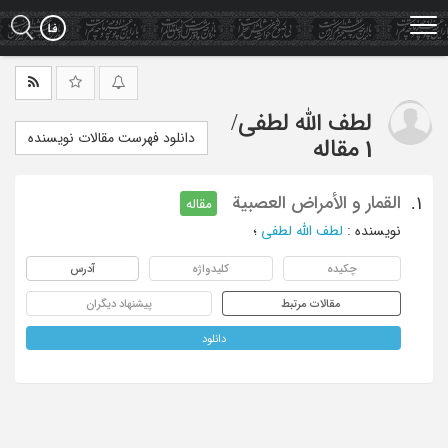
Ski
t
mai
conten
لطف الله لطفی
/
دانلود فهرست مقالات نویسنده
1 مقاله
القمار و الأمراض العصبیة
1.
مقاله
نویسنده
:
لطف الله لطفی
؛
چکیده
کلیدواژه
آدرس
مقالات مرتبط
پیشنهاد دیگران
دانلود