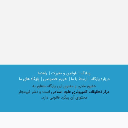
وبلاگ |
قوانین و مقررات |
راهنما
درباره پایگاه |
ارتباط با ما |
حریم خصوصی |
پایگاه های ما
حقوق مادی و معنوی اين پايگاه متعلق به
مرکز تحقیقات کامپیوتری علوم اسلامی
است و نشر غیرمجاز
محتوای آن پیگرد قانونی دارد.