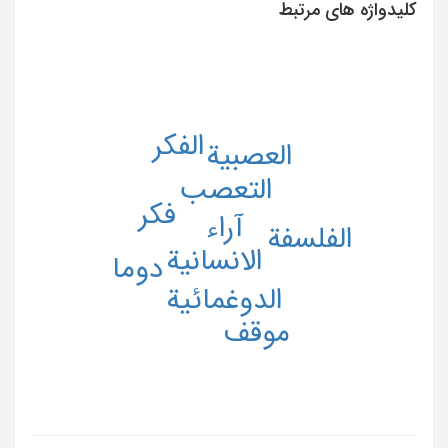
کلیدواژه های مرتبط
الفکر
العصبیة
التعصب
فکر
آراء
الفلسفة
الانسانیة
دوما
الدوغمائیة
موقف