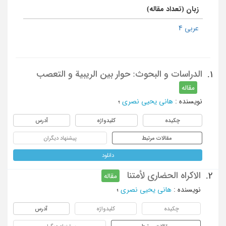
زبان (تعداد مقاله)
عربی 4
الدراسات و البحوث: حوار بین الریبیة و التعصب
1.
مقاله
نویسنده
:
هانی یحیی نصری
؛
چکیده
کلیدواژه
آدرس
مقالات مرتبط
پیشنهاد دیگران
دانلود
الاکراه الحضاری لأمتنا
2.
مقاله
نویسنده
:
هانی یحیی نصری
؛
چکیده
کلیدواژه
آدرس