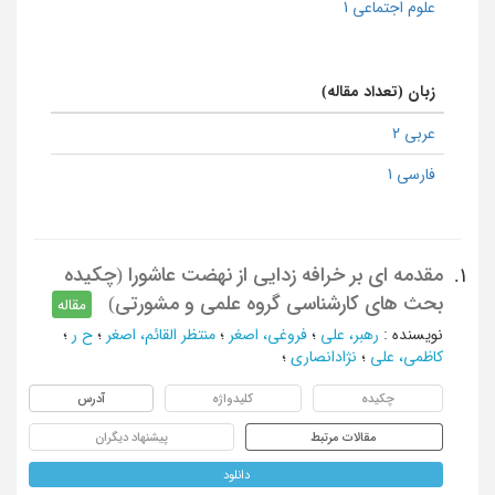
علوم اجتماعی 1
زبان (تعداد مقاله)
عربی 2
فارسی 1
مقدمه ای بر خرافه زدایی از نهضت عاشورا (چکیده
1.
بحث های کارشناسی گروه علمی و مشورتی)
مقاله
نویسنده
:
رهبر، علی
؛
فروغی، اصغر
؛
منتظر القائم، اصغر
؛
ح ر
؛
کاظمی، علی
؛
نژادانصاری
؛
چکیده
کلیدواژه
آدرس
مقالات مرتبط
پیشنهاد دیگران
دانلود