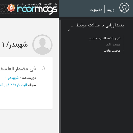
Ski
t
ورود
عضویت
mai
conten
پدیدآورانی با مقالات مرتبط ...
تقی زاده، السید حسن
شهبندر
/
1 مقاله
سعید زاید
محمد غلاب
1.
فی مضمار الفلسفة 
نویسنده
:
شهبندر
؛
مجله
:
البصائر
»
24 ذی القعدة 1355 - العدد 54