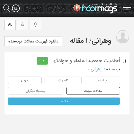
Ski
t
mai
conten
وهرانی
/
1 مقاله
دانلود فهرست مقالات نویسنده
أحادیث جمعیة العلماء و حوادثها
1.
مقاله
نویسنده
:
وهرانی
؛
چکیده
کلیدواژه
آدرس
مقالات مرتبط
پیشنهاد دیگران
دانلود