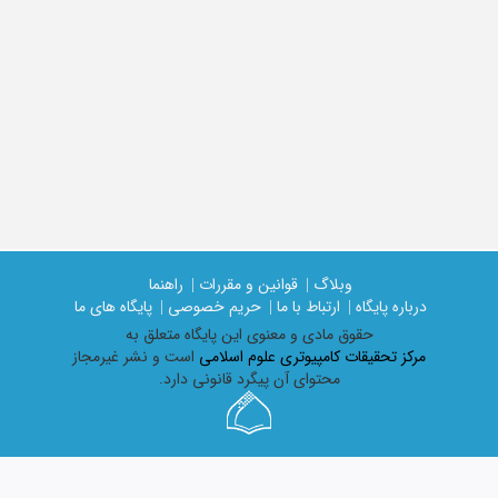
وبلاگ |
قوانین و مقررات |
راهنما
درباره پایگاه |
ارتباط با ما |
حریم خصوصی |
پایگاه های ما
حقوق مادی و معنوی اين پايگاه متعلق به
مرکز تحقیقات کامپیوتری علوم اسلامی
است و نشر غیرمجاز
محتوای آن پیگرد قانونی دارد.