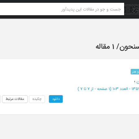
سنحون
/
1 مقاله
 هنر
ن
؛
(‎1 صفحه -
از 7 تا 7
)
چکیده
مقالات مرتبط
دانلود