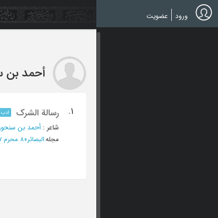
Ski
t
ورود
عضویت
mai
conten
أحمد بن 
1.
رسالة الشرک
ادب و
شاعر
:
أحمد بن سنحو
مجله
:
البصائر
»
8 محرم 1357 - العدد 103