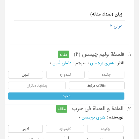
زبان (تعداد مقاله)
عربی 2
فلسفة ولیم چیمس (2)
1.
مقاله
ناظر
:
هنری برجسن
؛
مترجم
:
عثمان أمین
؛
چکیده
کلیدواژه
آدرس
مقالات مرتبط
پیشنهاد دیگران
دانلود
المادة و الحیاة فی حرب
2.
مقاله
نویسنده
:
هنری برجسن
؛
چکیده
کلیدواژه
آدرس