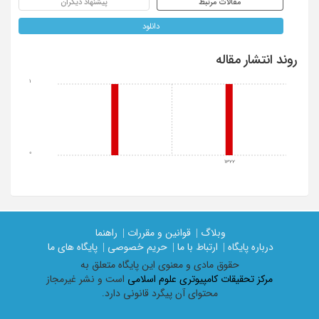
مقالات مرتبط
پیشنهاد دیگران
دانلود
روند انتشار مقاله
1
0
1322
وبلاگ |
قوانین و مقررات |
راهنما
درباره پایگاه |
ارتباط با ما |
حریم خصوصی |
پایگاه های ما
حقوق مادی و معنوی اين پايگاه متعلق به
مرکز تحقیقات کامپیوتری علوم اسلامی
است و نشر غیرمجاز
محتوای آن پیگرد قانونی دارد.