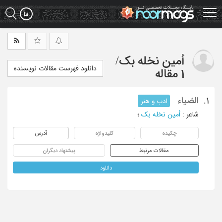
Ski
t
mai
conten
أمین نخله بک
/
دانلود فهرست مقالات نویسنده
1 مقاله
الضیاء
1.
ادب و هنر
شاعر
:
أمین نخله بک
؛
چکیده
کلیدواژه
آدرس
مقالات مرتبط
پیشنهاد دیگران
دانلود