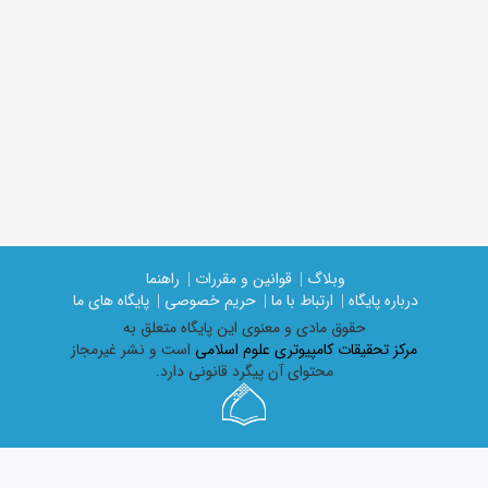
وبلاگ |
قوانین و مقررات |
راهنما
درباره پایگاه |
ارتباط با ما |
حریم خصوصی |
پایگاه های ما
حقوق مادی و معنوی اين پايگاه متعلق به
مرکز تحقیقات کامپیوتری علوم اسلامی
است و نشر غیرمجاز
محتوای آن پیگرد قانونی دارد.