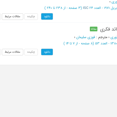
وری
؛
یل 1971 - العدد 24
ISC
(‎3 صفحه -
از 238 تا 240
)
چکیده
مقالات مرتبط
دانلود
ائد فکری
مقاله
وری
؛
مترجم
:
فوزی سلیمان
؛
(‎8 صفحه -
از 7 تا 14
)
چکیده
مقالات مرتبط
دانلود