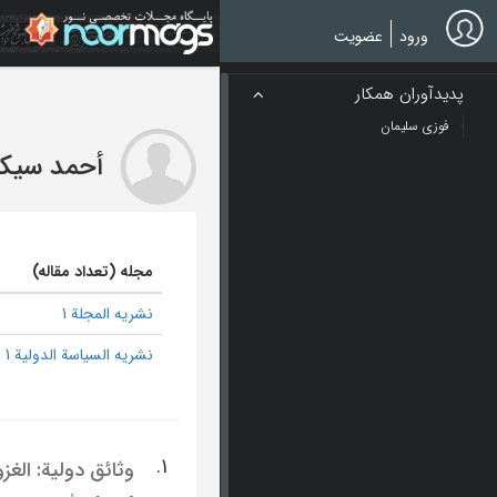
Ski
t
ورود
عضویت
mai
conten
پدیدآوران همکار
فوزی سلیمان
أحمد سیکو
مجله (تعداد مقاله)
نشریه المجلة 1
نشریه السیاسة الدولیة 1
1.
وثائق دولیة: الغزو