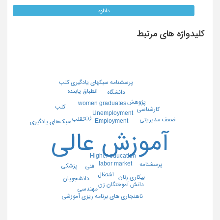
دانلود
کلیدواژه های مرتبط
پرسشنامه سبکهای یادگیری کلب
انطباق یابنده
دانشگاه
پژوهش
women graduates
کلب
کارشناسی
Unemployment
زن
تقلب
ضعف مدیریتی
Employment
سبک‌های یادگیری
آموزش عالی
Higher education
labor market
پرسشنامه
پزشکی
فنی
اشتغال
بیکاری زنان
دانشجویان
دانش آموختگان زن
مهندسی
ناهنجاری های برنامه ریزی آموزشی