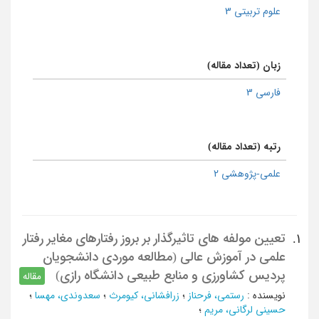
علوم تربیتی 3
زبان (تعداد مقاله)
فارسی 3
رتبه (تعداد مقاله)
علمی-پژوهشی 2
تعیین مولفه های تاثیرگذار بر بروز رفتارهای مغایر رفتار
1.
علمی در آموزش عالی (مطالعه موردی دانشجویان
پردیس کشاورزی و منابع طبیعی دانشگاه رازی)
مقاله
نویسنده
:
رستمی، فرحناز
؛
زرافشانی، کیومرث
؛
سعدوندی، مهسا
؛
حسینی لرگانی، مریم
؛