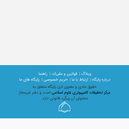
وبلاگ |
قوانین و مقررات |
راهنما
درباره پایگاه |
ارتباط با ما |
حریم خصوصی |
پایگاه های ما
حقوق مادی و معنوی اين پايگاه متعلق به
مرکز تحقیقات کامپیوتری علوم اسلامی
است و نشر غیرمجاز
محتوای آن پیگرد قانونی دارد.