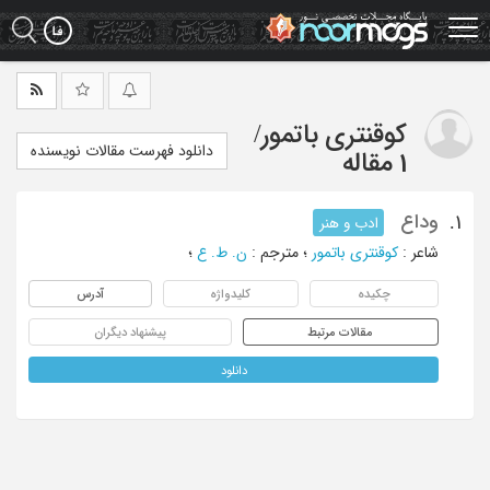
Ski
t
mai
conten
کوقنتری باتمور
/
دانلود فهرست مقالات نویسنده
1 مقاله
وداع
1.
ادب و هنر
شاعر
:
کوقنتری باتمور
؛
مترجم
:
ن. ط. ع
؛
چکیده
کلیدواژه
آدرس
مقالات مرتبط
پیشنهاد دیگران
دانلود