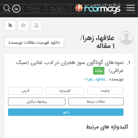
Ski
t
mai
conten
علافها، زهرا
/
دانلود فهرست مقالات نویسنده
1 مقاله
نمودهای گوناگون سوز هجران در ادب غنایی (سبک
1.
عراقی)
مقاله
نویسنده
:
علافها، زهرا
؛
چکیده
کلیدواژه
آدرس
مقالات مرتبط
پیشنهاد دیگران
دانلود
کلیدواژه های مرتبط