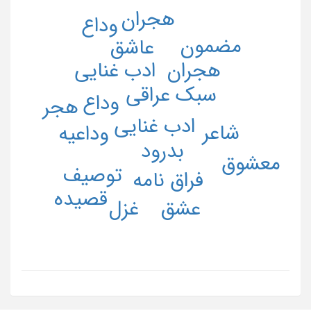
هجران
وداع
مضمون
عاشق
هجران
ادب غنایی
سبک عراقی
وداع
هجر
ادب غنایی
شاعر
وداعیه
بدرود
معشوق
توصیف
فراق نامه
قصیده
عشق
غزل