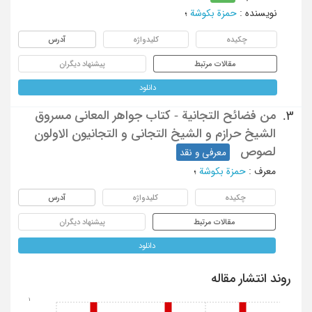
نویسنده
:
حمزة بکوشة
؛
چکیده
کلیدواژه
آدرس
مقالات مرتبط
پیشنهاد دیگران
دانلود
من فضائح التجانیة - کتاب جواهر المعانی مسروق
3.
الشیخ حرازم و الشیخ التجانی و التجانیون الاولون
لصوص
معرفی و نقد
معرف
:
حمزة بکوشة
؛
چکیده
کلیدواژه
آدرس
مقالات مرتبط
پیشنهاد دیگران
دانلود
روند انتشار مقاله
1