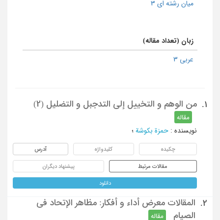
میان رشته ای 3
زبان (تعداد مقاله)
عربی 3
من الوهم و التخییل إلی التدجبل و التضلیل (2)
1.
مقاله
نویسنده
:
حمزة بکوشة
؛
چکیده
کلیدواژه
آدرس
مقالات مرتبط
پیشنهاد دیگران
دانلود
المقالات معرض أداء و أفکار: مظاهر الإتحاد فی
2.
الصیام
مقاله