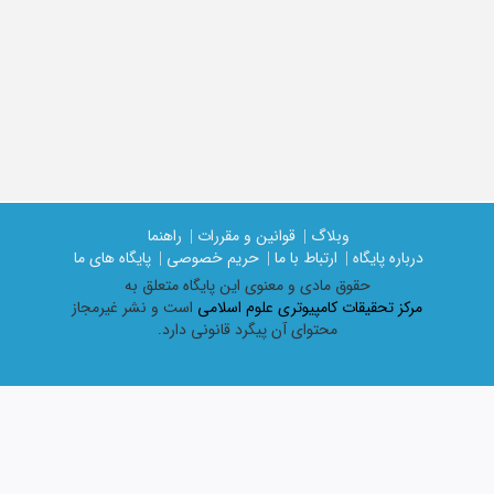
وبلاگ |
قوانین و مقررات |
راهنما
درباره پایگاه |
ارتباط با ما |
حریم خصوصی |
پایگاه های ما
حقوق مادی و معنوی اين پايگاه متعلق به
مرکز تحقیقات کامپیوتری علوم اسلامی
است و نشر غیرمجاز
محتوای آن پیگرد قانونی دارد.