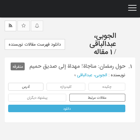
Ski
t
mai
conten
الجوبی،
عبدالباقی
دانلود فهرست مقالات نویسنده
/
1 مقاله
حول رمضان: مناجاة! مهداة إلی صدیق حمیم
1.
متفرقه
نویسنده
:
الجوبی، عبدالباقی
؛
چکیده
کلیدواژه
آدرس
مقالات مرتبط
پیشنهاد دیگران
دانلود