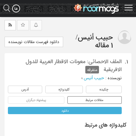
Ski
t
mai
conten
حبیب أنیس
/
دانلود فهرست مقالات نویسنده
1 مقاله
الملف الاحصائی: معونات الاقطار العربیة للدول
1.
الافریقیة
متفرقه
نویسنده
:
حبیب أنیس
؛
چکیده
کلیدواژه
آدرس
مقالات مرتبط
پیشنهاد دیگران
دانلود
کلیدواژه های مرتبط