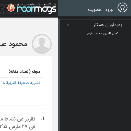
Ski
t
ورود
عضویت
mai
conten
پدیدآوران همکار
کمال الدین محمد فهمی
محمود عبد
مجله (تعداد مقاله)
نشریه صحیفة التربیة 18
1.
فی 27 مارس 1995 م