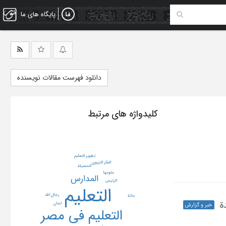
پایگاه های ما
دانلود فهرست مقالات نویسنده
کلیدواژه های مرتبط
تطویر التعلیم
الفکر التربوی
الحصیلة
علومها
المدارس
الرئیس
التعلیم
رجال الله
مائة
عقدة
لجان
خبر و گزارش
التعلیم فی مصر