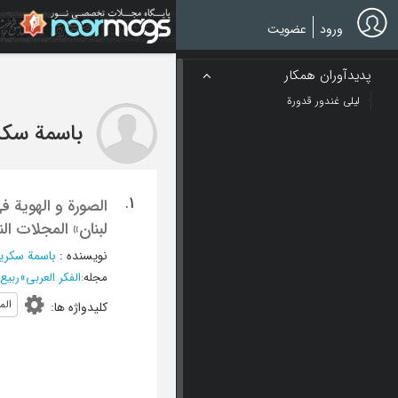
Ski
t
ورود
عضویت
mai
conten
پدیدآوران همکار
لیلی غندور قدورة
باسمة سکر
1.
الصورة و الهویة ف
لبنان» المجلات النس
نویسنده
:
باسمة سکری
مجله
:
الفکر العربی
»
ربیع 1996 - العدد
المر
کلیدواژه ها
: