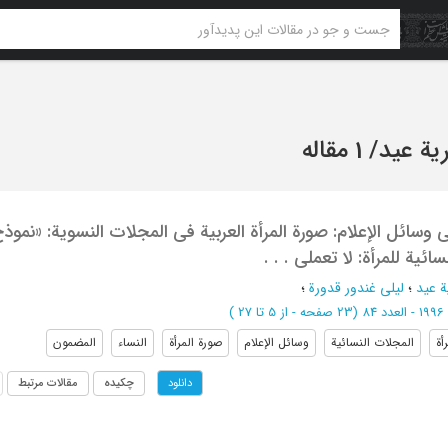
یة عید
/
1 مقاله
ی وسائل الإعلام: صورة المرأة العربیة فی المجلات النسویة: «نموذ
ائیة للمرأة: لا تعملی . . .
ة عید
؛
لیلی غندور قدورة
؛
 84
(‎23 صفحه -
از 5 تا 27
)
أة
المجلات النسائیة
وسائل الإعلام
صورة المرأة
النساء
المضمون
چکیده
مقالات مرتبط
دانلود