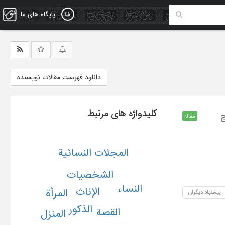
پایگاه های ما
دانلود فهرست مقالات نویسنده
کلیدواژه های مرتبط
ج
مقاله
المجلات النسائیة
الشخصیات
النساء
الإناث
المرأة
پیشنهاد دیگران
الذکور
القصة
المنزل