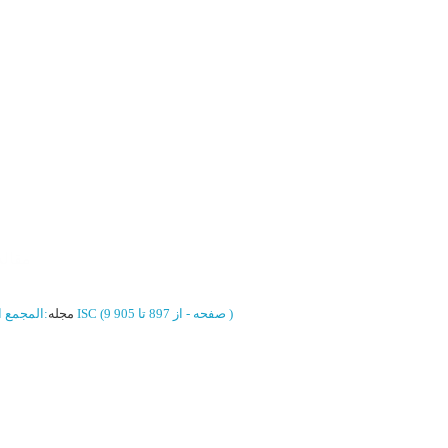
مقاله
)
از 897 تا 905
(‎9 صفحه -
ISC
مجله
:
المجمع ا