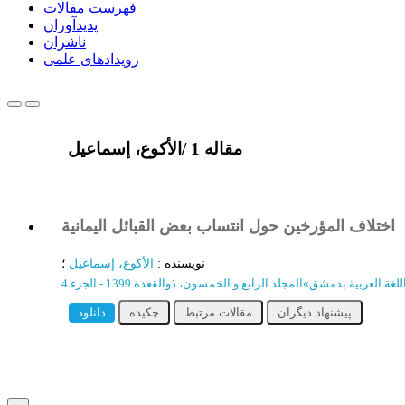
فهرست مقالات
پدیدآوران
ناشران
رویدادهای علمی
1 مقاله
/
الأکوع، إسماعیل
اختلاف المؤرخین حول انتساب بعض القبائل الیمانیة
نویسنده
:
الأکوع، إسماعیل
؛
للغة العربیة بدمشق
»
المجلد الرابع و الخمسون، ذوالقعدة 1399 - الجزء 4
پیشنهاد دیگران
مقالات مرتبط
چکیده
دانلود