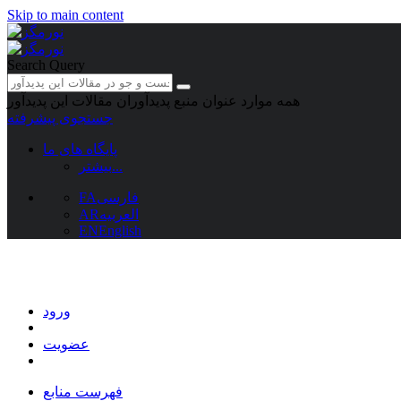
Skip to main content
Search Query
همه موارد
عنوان منبع
پدیدآوران
مقالات این پدیدآور
جستجوی پیشرفته
پایگاه های ما
بیشتر...
فارسی
FA
العربیه
AR
EN
English
ورود
عضویت
فهرست منابع