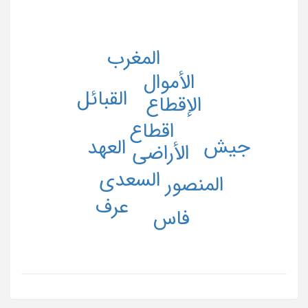
المغرب
الأموال
القبائل
الإقطاع
اقطاع
جیش
العهد
الأراضی
السعدی
المنصور
عرف
فاس