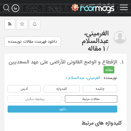
Ski
t
mai
conten
الغرمینی،
عبدالسلام
دانلود فهرست مقالات نویسنده
/
1 مقاله
الإقطاع و الوضع القانونی للأراضی علی عهد السعدیین
1.
مقاله
نویسنده
:
الغرمینی، عبدالسلام
؛
چکیده
کلیدواژه
آدرس
مقالات مرتبط
پیشنهاد دیگران
دانلود
کلیدواژه های مرتبط