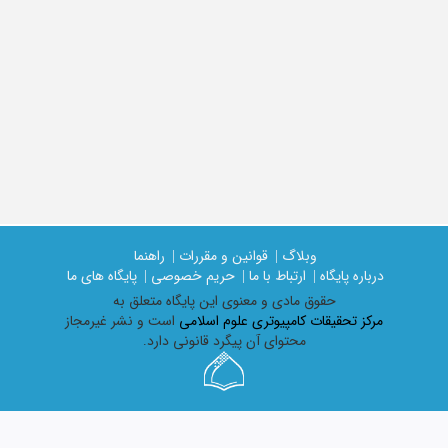
وبلاگ |
قوانین و مقررات |
راهنما
درباره پایگاه |
ارتباط با ما |
حریم خصوصی |
پایگاه های ما
حقوق مادی و معنوی اين پايگاه متعلق به
مرکز تحقیقات کامپیوتری علوم اسلامی
است و نشر غیرمجاز
محتوای آن پیگرد قانونی دارد.