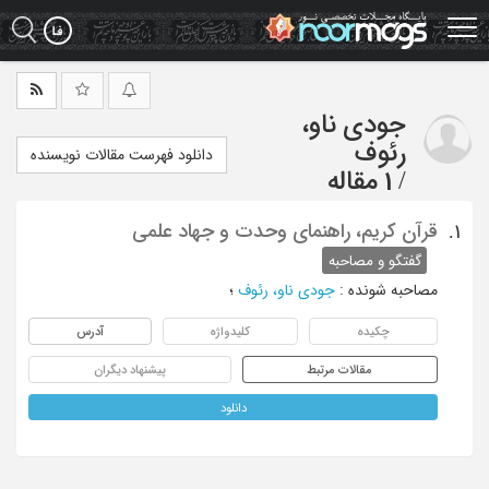
Ski
t
mai
conten
جودی ناو،
رئوف
دانلود فهرست مقالات نویسنده
/
1 مقاله
قرآن کریم، راهنمای وحدت و جهاد علمی
1.
گفتگو و مصاحبه
مصاحبه شونده
:
جودی ناو، رئوف
؛
چکیده
کلیدواژه
آدرس
مقالات مرتبط
پیشنهاد دیگران
دانلود