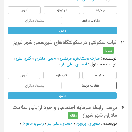
چکیده
کلیدواژه
آدرس
مقالات مرتبط
پیشنهاد دیگران
دانلود
ثبات سکونتی در سکونتگاه‌های غیررسمی شهر تبریز
3.
مقاله
نویسنده
:
مبارک بخشایش، مرتضی
؛
رجبی، ماهرخ
؛
گلی، علی
؛
نویسنده مسئول
:
احمدی، علی یار
؛
چکیده
کلیدواژه
آدرس
مقالات مرتبط
پیشنهاد دیگران
دانلود
بررسی رابطه سرمایه اجتماعی و خود ارزیابی سلامت
4.
مادران شهر شیراز
مقاله
نویسنده
:
نصیری، پروین
؛
احمدی، علی یار
؛
رجبی، ماهرخ
؛