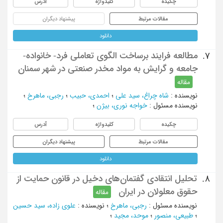
چکیده
کلیدواژه
آدرس
مقالات مرتبط
پیشنهاد دیگران
دانلود
مطالعه فرایند برساخت الگوی تعاملی فرد- خانواده-
7.
جامعه و گرایش به مواد مخدر صنعتی در شهر سمنان
مقاله
نویسنده
:
شاه چراغ، سید علی
؛
احمدی، حبیب
؛
رجبی، ماهرخ
؛
نویسنده مسئول
:
خواجه نوری، بیژن
؛
چکیده
کلیدواژه
آدرس
مقالات مرتبط
پیشنهاد دیگران
دانلود
تحلیل انتقادی گفتمان‌های‌ دخیل در قانون حمایت از
8.
حقوق معلولان در ایران
مقاله
نویسنده مسئول
:
رجبی، ماهرخ
؛
نویسنده
:
علوی زاده، سید حسین
؛
طبیعی، منصور
؛
موحد، مجید
؛