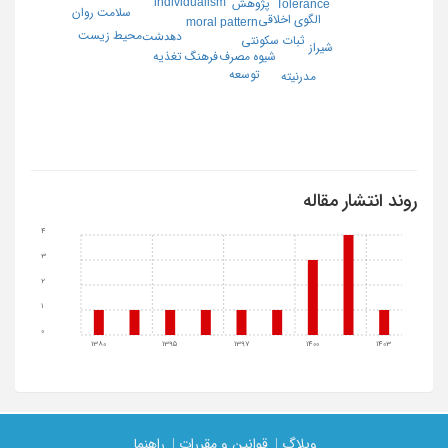
individualism
پژوهش
Tolerance
سلامت روان
الگوی اخلاقی
moral pattern
محیط زیست
دﻫﺪﺷﺖ
ثبات سکونتی
شیراز
فرهنگ تغذیه
شیوه مصرف
توسعه
مدرنیته
روند انتشار مقاله
4
3
2
1
0
1380
1395
1397
1400
1403
وبلاگ |
قوانین و مقررات |
راهنما