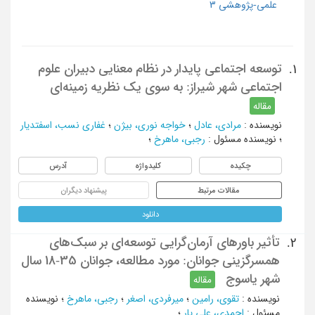
علمی-پژوهشی 3
توسعه اجتماعی پایدار در نظام معنایی دبیران علوم
1.
اجتماعی شهر شیراز: به‌ سوی یک نظریه زمینه‌ای
مقاله
نویسنده
:
مرادی، عادل
؛
خواجه نوری، بیژن
؛
غفاری نسب، اسفتدیار
؛
نویسنده مسئول
:
رجبی، ماهرخ
؛
چکیده
کلیدواژه
آدرس
مقالات مرتبط
پیشنهاد دیگران
دانلود
تأثیر باورهای آرمان‌گرایی توسعه‌ای بر سبک‌های
2.
همسرگزینی جوانان: مورد مطالعه، جوانان 35-18 سال
شهر یاسوج
مقاله
نویسنده
:
تقوی، رامین
؛
میرفردی، اصغر
؛
رجبی، ماهرخ
؛
نویسنده
مسئول
:
احمدی، علی یار
؛