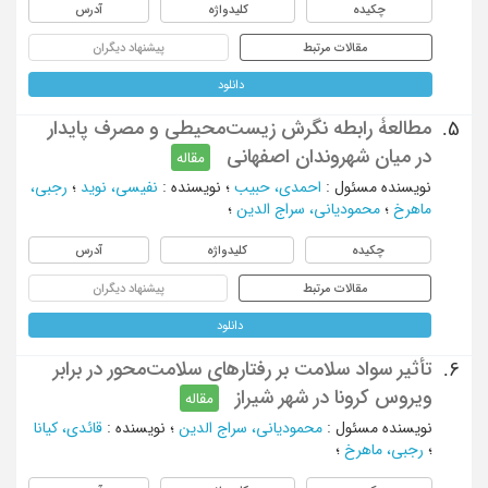
چکیده
کلیدواژه
آدرس
مقالات مرتبط
پیشنهاد دیگران
دانلود
مطالعۀ رابطه نگرش زیست‌محیطی و مصرف پایدار
5.
در میان شهروندان اصفهانی
مقاله
نویسنده مسئول
:
احمدی، حبیب
؛
نویسنده
:
نفیسی، نوید
؛
رجبی،
ماهرخ
؛
محمودیانی، سراج الدین
؛
چکیده
کلیدواژه
آدرس
مقالات مرتبط
پیشنهاد دیگران
دانلود
تأثیر سواد سلامت بر رفتارهای سلامت‌محور در برابر
6.
ویروس کرونا در شهر شیراز
مقاله
نویسنده مسئول
:
محمودیانی، سراج الدین
؛
نویسنده
:
قائدی، کیانا
؛
رجبی، ماهرخ
؛