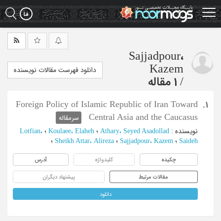
Ski
t
mai
conten
Sajjadpour،
Kazem
دانلود فهرست مقالات نویسنده
/
1 مقاله
Foreign Policy of Islamic Republic of Iran Toward
1.
Central Asia and the Caucasus
سرمقاله
نویسنده
:
Athary، Seyed Asadollad
؛
Koulaee، Elaheh
؛
Lotfian،
Saideh
؛
Sajjadpour، Kazem
؛
Sheikh Attar، Alireza
؛
چکیده
کلیدواژه
آدرس
مقالات مرتبط
پیشنهاد دیگران
دانلود