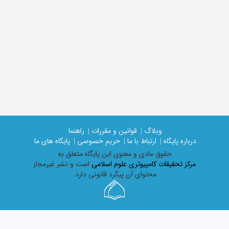
وبلاگ |
قوانین و مقررات |
راهنما
درباره پایگاه |
ارتباط با ما |
حریم خصوصی |
پایگاه های ما
حقوق مادی و معنوی اين پايگاه متعلق به
مرکز تحقیقات کامپیوتری علوم اسلامی
است و نشر غیرمجاز
محتوای آن پیگرد قانونی دارد.