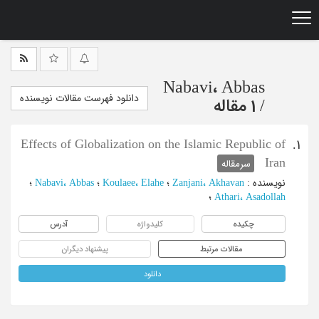
Ski
t
mai
conten
Nabavi، Abbas
دانلود فهرست مقالات نویسنده
/
1 مقاله
Effects of Globalization on the Islamic Republic of
1.
Iran
سرمقاله
نویسنده
:
Zanjani، Akhavan
؛
Koulaee، Elahe
؛
Nabavi، Abbas
؛
Athari، Asadollah
؛
چکیده
کلیدواژه
آدرس
مقالات مرتبط
پیشنهاد دیگران
دانلود