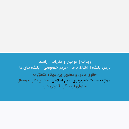
وبلاگ |
قوانین و مقررات |
راهنما
درباره پایگاه |
ارتباط با ما |
حریم خصوصی |
پایگاه های ما
حقوق مادی و معنوی اين پايگاه متعلق به
مرکز تحقیقات کامپیوتری علوم اسلامی
است و نشر غیرمجاز
محتوای آن پیگرد قانونی دارد.