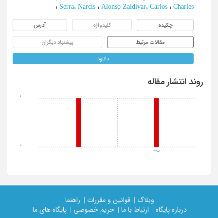
Charles
؛
Alonso Zaldivar، Carlos
؛
Serra، Narcis
؛
چکیده
کلیدواژه
آدرس
مقالات مرتبط
پیشنهاد دیگران
دانلود
روند انتشار مقاله
1
0
1381
وبلاگ |
قوانین و مقررات |
راهنما
درباره پایگاه |
ارتباط با ما |
حریم خصوصی |
پایگاه های ما