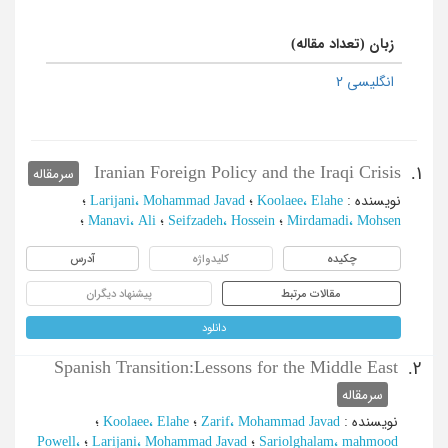
زبان (تعداد مقاله)
انگلیسی 2
Iranian Foreign Policy and the Iraqi Crisis
1.
سرمقاله
نویسنده
:
Koolaee، Elahe
؛
Larijani، Mohammad Javad
؛
Mirdamadi، Mohsen
؛
Seifzadeh، Hossein
؛
Manavi، Ali
؛
چکیده
کلیدواژه
آدرس
مقالات مرتبط
پیشنهاد دیگران
دانلود
Spanish Transition:Lessons for the Middle East
2.
سرمقاله
نویسنده
:
Zarif، Mohammad Javad
؛
Koolaee، Elahe
؛
Sariolghalam، mahmood
؛
Larijani، Mohammad Javad
؛
Powell،