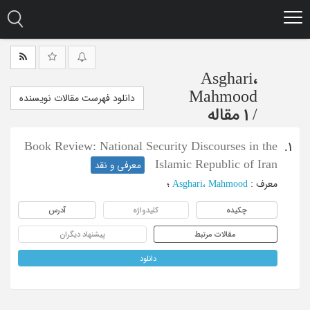
Ski
t
mai
conten
Asghari،
Mahmood
دانلود فهرست مقالات نویسنده
/
1 مقاله
Book Review: National Security Discourses in the
1.
Islamic Republic of Iran
معرفی و نقد
معرف
:
Asghari، Mahmood
؛
چکیده
کلیدواژه
آدرس
مقالات مرتبط
پیشنهاد دیگران
دانلود