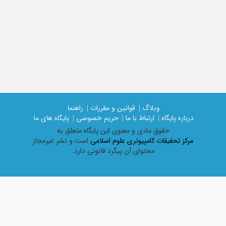
وبلاگ |
قوانین و مقررات |
راهنما
درباره پایگاه |
ارتباط با ما |
حریم خصوصی |
پایگاه های ما
حقوق مادی و معنوی اين پايگاه متعلق به
مرکز تحقیقات کامپیوتری علوم اسلامی
است و نشر غیرمجاز
محتوای آن پیگرد قانونی دارد.