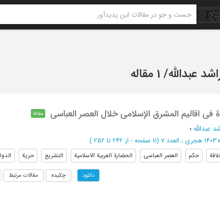
اشد عبدالله
/
1 مقاله
مقاله
د عبدالله
؛
1403 هجری ، العدد 7
(‎11 صفحه -
از 242 تا 252
)
لافة
حکم
العصر العباسی
الحضارة العربیة الاسلامیة
التشریع
حریة
الدول
چکیده
مقالات مرتبط
دانلود