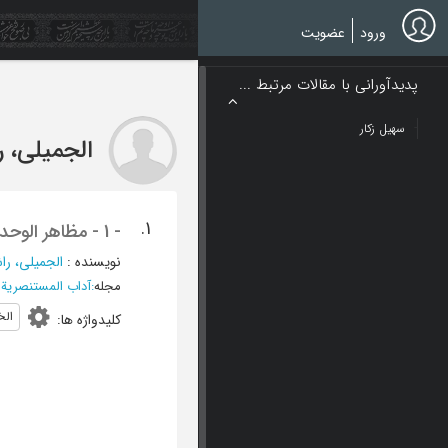
Ski
t
ورود
عضویت
mai
conten
پدیدآورانی با مقالات مرتبط ...
سهیل زکار
الجمیلی، ر
1.
- 1 - مظاهر الوحدة فی اقالیم المشرق الإسلامی خلال العصر العباسی
نویسنده
:
الجمیلی، راش
مجله
:
آداب المستنصریة
»
الخ
کلیدواژه ها
: