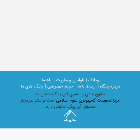
وبلاگ |
قوانین و مقررات |
راهنما
درباره پایگاه |
ارتباط با ما |
حریم خصوصی |
پایگاه های ما
حقوق مادی و معنوی اين پايگاه متعلق به
مرکز تحقیقات کامپیوتری علوم اسلامی
است و نشر غیرمجاز
محتوای آن پیگرد قانونی دارد.