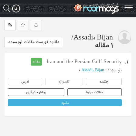
Ski
t
mai
conten
/
Assadi، Bijan
دانلود فهرست مقالات نویسنده
1 مقاله
Iran and the Persian Gulf Security
1.
مقاله
نویسنده
:
Assadi، Bijan
؛
چکیده
کلیدواژه
آدرس
مقالات مرتبط
پیشنهاد دیگران
دانلود