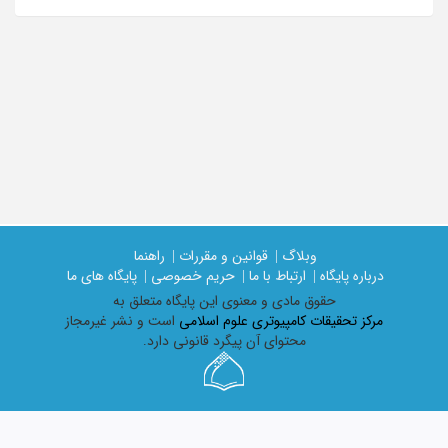
وبلاگ |
قوانین و مقررات |
راهنما
درباره پایگاه |
ارتباط با ما |
حریم خصوصی |
پایگاه های ما
حقوق مادی و معنوی اين پايگاه متعلق به
مرکز تحقیقات کامپیوتری علوم اسلامی
است و نشر غیرمجاز
محتوای آن پیگرد قانونی دارد.