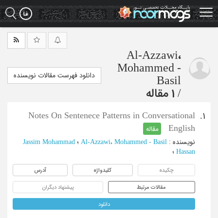
Ski
t
mai
conten
Al-Azzawi،
Mohammed -
دانلود فهرست مقالات نویسنده
Basil
/
1 مقاله
Notes On Sentenece Patterns in Conversational
1.
English
مقاله
نویسنده
:
Al-Azzawi، Mohammed - Basil
؛
Jassim Mohammad
Hassan
؛
چکیده
کلیدواژه
آدرس
مقالات مرتبط
پیشنهاد دیگران
دانلود