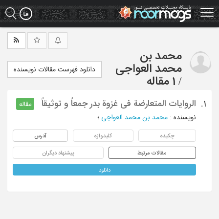
Ski
t
mai
conten
محمد بن
محمد العواجی
دانلود فهرست مقالات نویسنده
/
1 مقاله
الروایات المتعارضة فی غزوة بدر جمعاً و توثیقاً
1.
مقاله
نویسنده
:
محمد بن محمد العواجی
؛
چکیده
کلیدواژه
آدرس
مقالات مرتبط
پیشنهاد دیگران
دانلود