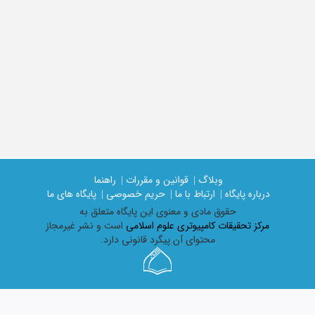
وبلاگ |
قوانین و مقررات |
راهنما
درباره پایگاه |
ارتباط با ما |
حریم خصوصی |
پایگاه های ما
حقوق مادی و معنوی اين پايگاه متعلق به
مرکز تحقیقات کامپیوتری علوم اسلامی
است و نشر غیرمجاز
محتوای آن پیگرد قانونی دارد.