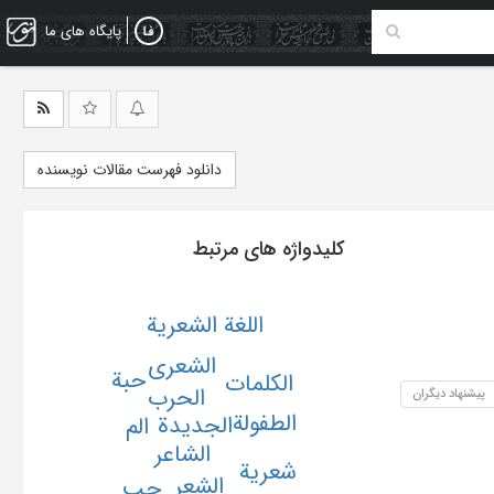
پایگاه های ما
دانلود فهرست مقالات نویسنده
کلیدواژه های مرتبط
اللغة الشعریة
الشعری
حبة
الکلمات
الحرب
پیشنهاد دیگران
الطفولة
الجدیدة
الم
الشاعر
شعریة
الشعر
حب