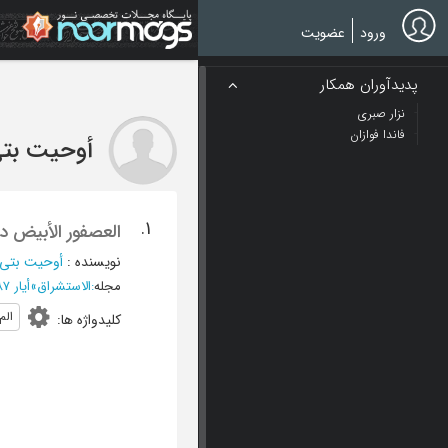
Ski
t
ورود
عضویت
mai
conten
پدیدآوران همکار
نزار صبری
فاندا فوازان
أوحیت بت
1.
العصفور الأبیض 
نویسنده
:
أوحیت بتی
مجله
:
الاستشراق
»
أیار 1987 - العدد 5
الم
کلیدواژه ها
: