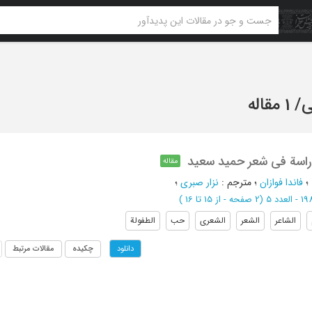
ی
/
1 مقاله
دراسة فی شعر حمید سعید
مقاله
؛
فاندا فوازان
؛
مترجم
:
نزار صبری
؛
(‎2 صفحه -
از 15 تا 16
)
الشاعر
الشعر
الشعری
حب
الطفولة
چکیده
مقالات مرتبط
دانلود