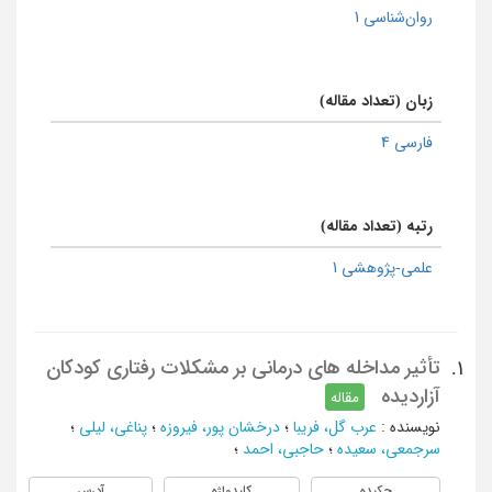
روان‌شناسی 1
زبان (تعداد مقاله)
فارسی 4
رتبه (تعداد مقاله)
علمی-پژوهشی 1
تأثیر مداخله های درمانی بر مشکلات رفتاری کودکان
1.
آزاردیده
مقاله
نویسنده
:
عرب گل، فریبا
؛
درخشان پور، فیروزه
؛
پناغی، لیلی
؛
سرجمعی، سعیده
؛
حاجبی، احمد
؛
چکیده
کلیدواژه
آدرس