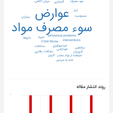
سوء مصرف
میزان آگاهی
اکستازی
عوارض
آمار
مسمومیت
بیماران
سوء مصرف مواد
behavioral problems
اعتیاد
داروها
interventions
Child Abuse
اپیدمیولوژی
مداخلات
مراجعین
خودکشی
مشکلات رفتاری
کارورزان
کارورز
استفاده از مواد مخدر
نامه به سردبیر
روند انتشار مقاله
1