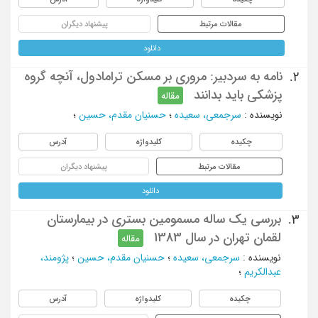
مقالات مرتبط
پیشنهاد دیگران
دانلود
نامه به سردبیر: مروری بر مسکن ترامادول، آنچه گروه
2.
پزشکی باید بدانند
مقاله
نویسنده
:
سرجمعی، سعیده
؛
حسنیان مقدم، حسین
؛
چکیده
کلیدواژه
آدرس
مقالات مرتبط
پیشنهاد دیگران
دانلود
بررسی یک ساله مسمومین بستری در بیمارستان
3.
لقمان تهران در سال 1383
مقاله
نویسنده
:
سرجمعی، سعیده
؛
حسنیان مقدم، حسین
؛
پژومند،
عبدالکریم
؛
چکیده
کلیدواژه
آدرس