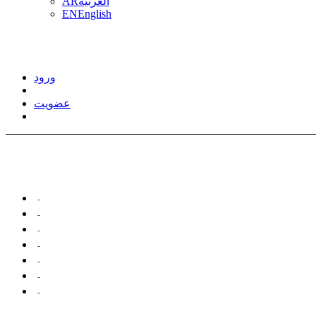
العربیه
AR
EN
English
ورود
عضویت
پدیدآورانی با مقالات مرتبط ...
نفیسی، نفیسه
نظری، زهرا
میرشکرایی، محمد
جلیلی کهنه شهری، خسرو
یحیی، سیده پروین
قشقایی، سعید
پایور، جعفر