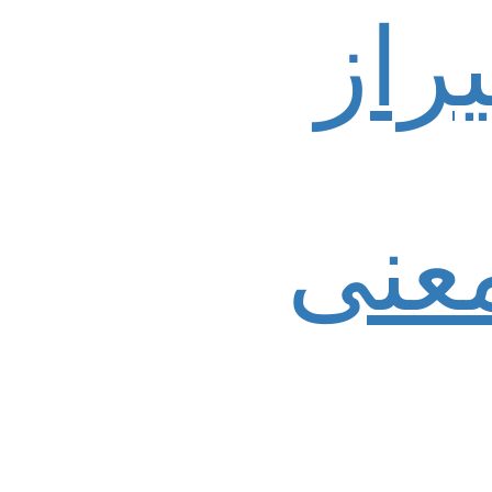
راز
عنی