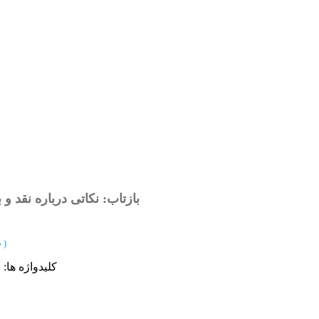
بازتاب: نکاتی درباره نقد 
متفرقه
)
از 73 تا 76
(
کلیدواژه ها
: