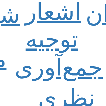
اشعار
ن
شی
توجیه
م
جمع‌آوری
نظری