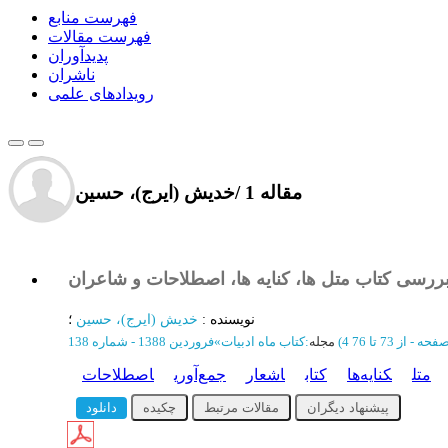
فهرست منابع
فهرست مقالات
پدیدآوران
ناشران
رویدادهای علمی
1 مقاله
/
خدیش (ایرج)، حسین
و بررسی کتاب متل ها، کنایه ها، اصطلاحات و شاعران
نویسنده
:
خدیش (ایرج)، حسین
؛
‎4 صفحه -
مجله
:
کتاب ماه ادبیات
»
فروردین 1388 - شماره 138
متل
کنایه‌ها
کتاب
اشعار
جمع‌آوری
اصطلاحات
پیشنهاد دیگران
مقالات مرتبط
چکیده
دانلود