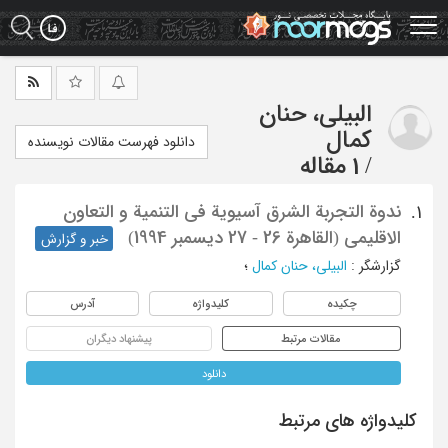
Ski
t
mai
conten
البیلی، حنان
کمال
دانلود فهرست مقالات نویسنده
/
1 مقاله
ندوة التجربة الشرق آسیویة فی التنمیة و التعاون
1.
الاقلیمی (القاهرة 26 - 27 دیسمبر 1994)
خبر و گزارش
گزارشگر
:
البیلی، حنان کمال
؛
چکیده
کلیدواژه
آدرس
مقالات مرتبط
پیشنهاد دیگران
دانلود
کلیدواژه های مرتبط