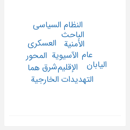
النظام السیاسی
الباحث
العسکری
الأمنیة
عام
الآسیویة
المحور
الیابان
شرق
الإقلیم
هما
التهدیدات الخارجیة