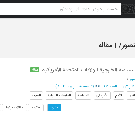
نصور
/
1 مقاله
السیاسة الخارجیة للولایات المتحدة الأمریکیة
مقاله
صور
؛
یر 1997 - العدد 127
ISC
(‎4 صفحه -
از 108 تا 111
)
انون
الأمم
الأمریکی
السیاسة
العلاقات الدولیة
الحرب
چکیده
مقالات مرتبط
دانلود