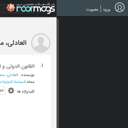
Ski
t
ورود
عضویت
mai
conten
العادلی، م
1.
القانون الدولی و 
نویسنده
:
العادلی، من
مجله
:
السیاسة الدولیة
»
ینا
الق
کلیدواژه ها
: