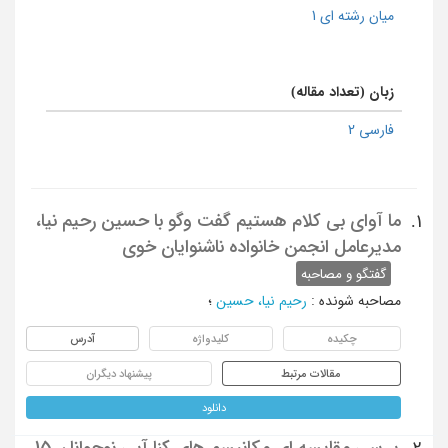
میان رشته ای 1
زبان (تعداد مقاله)
فارسی 2
ما آوای بی کلام هستیم گفت وگو با حسین رحیم نیا،
1.
مدیرعامل انجمن خانواده ناشنوایان خوی
گفتگو و مصاحبه
مصاحبه شونده
:
رحیم نیا، حسین
؛
چکیده
کلیدواژه
آدرس
مقالات مرتبط
پیشنهاد دیگران
دانلود
بررسی مقایسه ای مکانیسم های کنارآیی نوجوانان 15