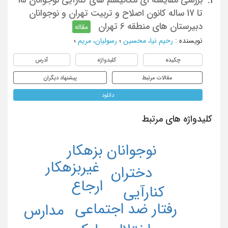
2.
تا 17 ساله کانون اصلاح و تربیت تهران و نوجوانان
دبیرستان های منطقه 6 تهران
مقاله
نویسنده
:
رحیم نیا، محسین
؛
رسولیان، مریم
؛
چکیده
کلیدواژه
آدرس
مقالات مرتبط
پیشنهاد دیگران
دانلود
کلیدواژه های مرتبط
نوجوانان بزهکار
غیربزهکار
دختران
ارجاع
کنارآیی
رفتار ضد اجتماعی
مدارس