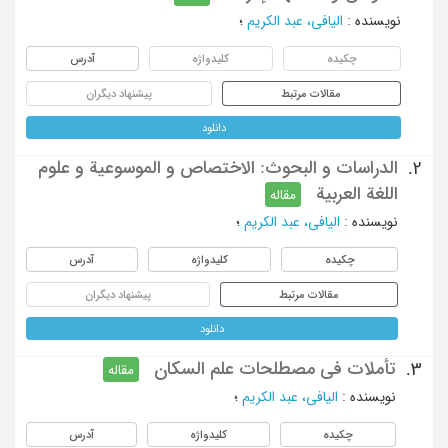
نویسنده
:
الیافی، عبد الکریم
؛
چکیده
کلیدواژه
آدرس
مقالات مرتبط
پیشنهاد دیگران
دانلود
الدراسات و البحوث: الاختصاص و الموسوعیة و علوم
2.
اللغة العربیة
مقاله
نویسنده
:
الیافی، عبد الکریم
؛
چکیده
کلیدواژه
آدرس
مقالات مرتبط
پیشنهاد دیگران
دانلود
تأملات فی مصطلحات علم السکان
3.
مقاله
نویسنده
:
الیافی، عبد الکریم
؛
چکیده
کلیدواژه
آدرس