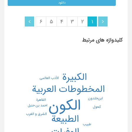
دانلود
6
5
4
3
2
1
کلیدواژه های مرتبط
الکبیرة
الأدب العالمی
المخطوطات العربیة
ابن‌خلدون
الکون
القاهرة
احمد بن حنبل
کحول
الشرق و الغرب
الطبیعة
طبیب
الوفیات