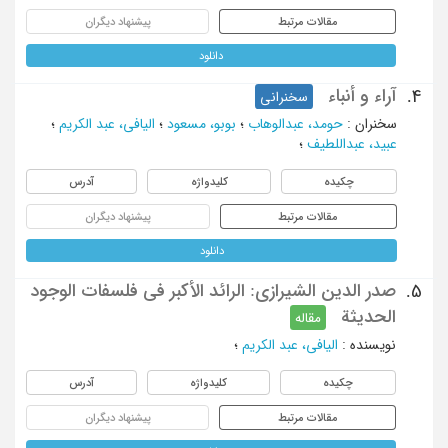
مقالات مرتبط
پیشنهاد دیگران
دانلود
آراء و أنباء
4.
سخنرانی
سخنران
:
حومد، عبدالوهاب
؛
بوبو، مسعود
؛
الیافی، عبد الکریم
؛
عبید، عبداللطیف
؛
چکیده
کلیدواژه
آدرس
مقالات مرتبط
پیشنهاد دیگران
دانلود
صدر الدین الشیرازی: الرائد الأکبر فی فلسفات الوجود
5.
الحدیثة
مقاله
نویسنده
:
الیافی، عبد الکریم
؛
چکیده
کلیدواژه
آدرس
مقالات مرتبط
پیشنهاد دیگران