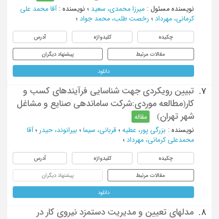
نویسنده مسئول
:
میرزا محمدی، سعید
؛
نویسنده
:
آقا محمد علی
کرمانی، مهرداد
؛
رخصت طلب، محمد جواد
؛
چکیده
کلیدواژه
آدرس
مقالات مرتبط
پیشنهاد دیگران
دانلود
تبیین رویکردی جهت شناسایی فرآیندهای کسب و
7.
کار(مطالعه موردی:شرکت ساماندهی صنایع و مشاغل
شهر تهران)
مقاله
نویسنده
:
بزرگی پور، عطیه
؛
قربانی، سیما
؛
بیرانوند، حیدر
؛
آقا
محمدعلی کرمانی، مهرداد
؛
چکیده
کلیدواژه
آدرس
مقالات مرتبط
پیشنهاد دیگران
دانلود
مدلهای تعيين و مديريت دستمزد نيروی كار در
8.