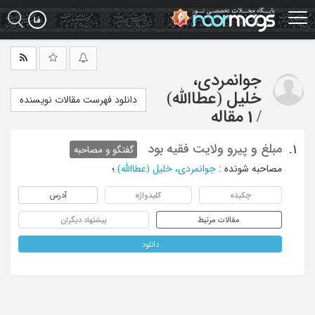
Ski
t
mai
conten
جوانمردی،
خلیل (عطاالله)
دانلود فهرست مقالات نویسنده
/
1 مقاله
مبلغ و پیرو ولایت فقیه بود
1.
گفتگو و مصاحبه
مصاحبه شونده
:
جوانمردی، خلیل (عطاالله)
؛
چکیده
کلیدواژه
آدرس
مقالات مرتبط
پیشنهاد دیگران
دانلود