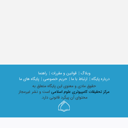
وبلاگ |
قوانین و مقررات |
راهنما
درباره پایگاه |
ارتباط با ما |
حریم خصوصی |
پایگاه های ما
حقوق مادی و معنوی اين پايگاه متعلق به
مرکز تحقیقات کامپیوتری علوم اسلامی
است و نشر غیرمجاز
محتوای آن پیگرد قانونی دارد.