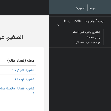
Ski
t
ورود
عضویت
mai
conten
پدیدآورانی با مقالات مرتبط ...
جعفری ولنی، علی اصغر
الصغیر، عب
زنیبر، محمد
موسوی، سید مصطفی
مجله (تعداد مقاله)
نشریه الاجتهاد 2
نشریه الإبانة 1
نشریه قضایا اسلامیة معا
1