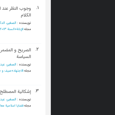
1.
وجوب النظر عند 
الكلام
نویسنده
:
الصغير، الدک
مجله
:
الإبانة
»
السنة 2013، یونیو - العدد 1
2.
الصریح و المضمر 
السیاسة
نویسنده
:
الصغیر، عبد
مجله
:
الاجتهاد
»
صیف و خریف 2002 - 
3.
إشکالیة المصطلح 
نویسنده
:
الصغیر، عبد
مجله
:
قضایا اسلامیة معا