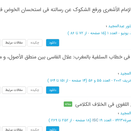
الإمام الأشعري ورفع الشكوك عن رسالته في استحسان الخوض ف
تور عبدالمجيد
؛
(‎15 صفحه -
از 72 تا 86
)
چکیده
مقالات مرتبط
دانلود
فی خطاب السلفیة بالمغرب: علال الفاسی بین منطق الأصول، و 
المجید
؛
العدد 55 و 56
(‎14 صفحه -
از 151 تا 164
)
چکیده
مقالات مرتبط
دانلود
اللغوی فی الخلاف الکلامی
مقاله
المجید
؛
صرة
»
1423 - العدد 19
ISC
(‎18 صفحه -
از 252 تا 269
)
چکیده
مقالات مرتبط
دانلود