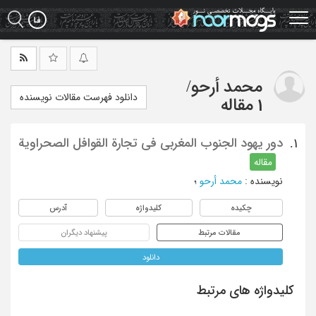
Ski
t
mai
conten
محمد أرحو
/
دانلود فهرست مقالات نویسنده
1 مقاله
دور یهود الجنوب المغربی فی تجارة القوافل الصحراویة
1.
مقاله
نویسنده
:
محمد أرحو
؛
چکیده
کلیدواژه
آدرس
مقالات مرتبط
پیشنهاد دیگران
دانلود
کلیدواژه های مرتبط