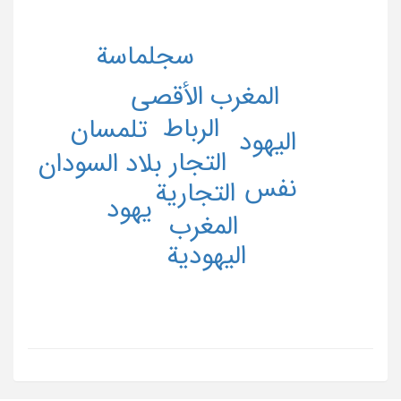
سجلماسة
المغرب الأقصی
الرباط
تلمسان
الیهود
التجار
بلاد السودان
نفس
التجاریة
یهود
المغرب
الیهودیة