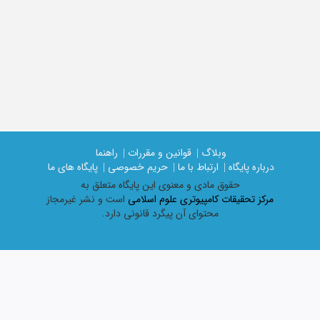
وبلاگ |
قوانین و مقررات |
راهنما
درباره پایگاه |
ارتباط با ما |
حریم خصوصی |
پایگاه های ما
حقوق مادی و معنوی اين پايگاه متعلق به
مرکز تحقیقات کامپیوتری علوم اسلامی
است و نشر غیرمجاز
محتوای آن پیگرد قانونی دارد.