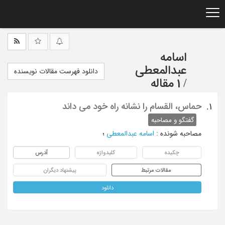
Ski
t
mai
conten
اسامه
عبدالمعطی
دانلود فهرست مقالات نویسنده
/
1 مقاله
حماس، القسام را نشانه راه خود می داند
1.
گفتگو و مصاحبه
مصاحبه شونده
:
اسامه عبدالمعطی
؛
چکیده
کلیدواژه
آدرس
مقالات مرتبط
پیشنهاد دیگران
دانلود