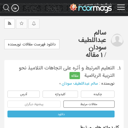
Ski
t
mai
conten
سالم
عبداللطیف
دانلود فهرست مقالات نویسنده
سودان
/
1 مقاله
التعلیم المرتبط و أثره علی اتجاهات التلامیذ نحو
1.
التربیة الریاضیة
مقاله
نویسنده
:
سالم عبداللطیف سودان
؛
چکیده
کلیدواژه
آدرس
مقالات مرتبط
پیشنهاد دیگران
دانلود
کلیدواژه های مرتبط