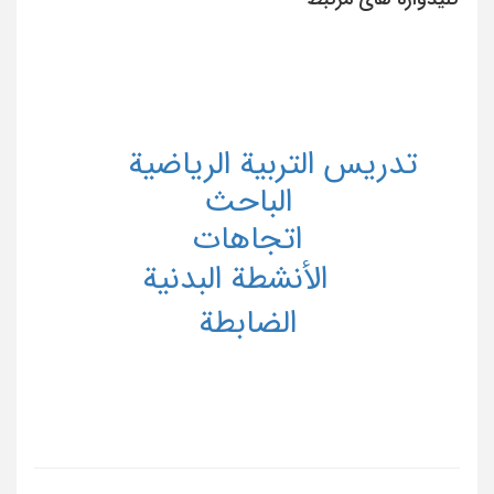
تدریس التربیة الریاضیة
الباحث
اتجاهات
الأنشطة البدنیة
الضابطة