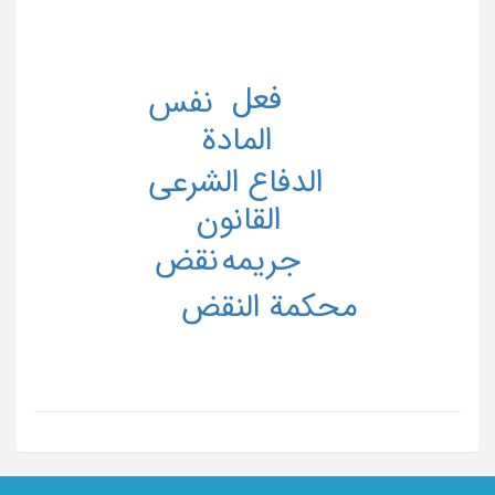
فعل
نفس
المادة
الدفاع الشرعی
القانون
جریمه
نقض
محکمة النقض