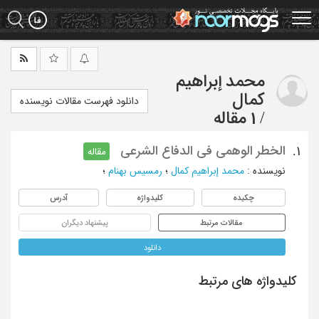
Ski
t
mai
conten
محمد إبراهیم
کمال
دانلود فهرست مقالات نویسنده
/
1 مقاله
الخطر الوهمی فی الدفاع الشرعی
1.
مقاله
نویسنده
:
محمد إبراهیم کمال
؛
رمسیس بهنام
؛
چکیده
کلیدواژه
آدرس
مقالات مرتبط
پیشنهاد دیگران
دانلود
کلیدواژه های مرتبط