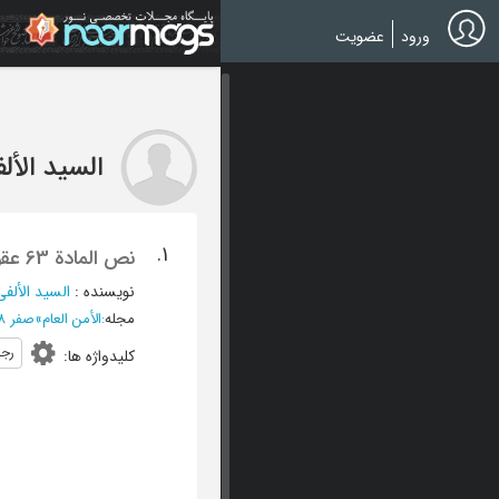
Ski
t
ورود
عضویت
mai
conten
السید الأل
1.
نص المادة 63 عقوبات و مدی ملاءمته لحمایة رجل الأمن أثناء نأدیة وظیفته
نویسنده
:
السید الألف
مجله
:
الأمن العام
»
صفر 1408 - العدد 119
رجل
کلیدواژه ها
: