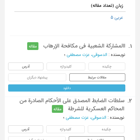
زبان (تعداد مقاله)
عربی 5
االمشارکة الشعبیة فی مکافحة الإرهاب
1.
مقاله
نویسنده
:
الدسوقی، عزت مصطفی
؛
چکیده
کلیدواژه
آدرس
مقالات مرتبط
پیشنهاد دیگران
دانلود
سلطات الضابط المصدق علی الأحکام الصادرة من
2.
المحاکم العسکریة للشرطة
مقاله
نویسنده
:
الدسوقی، عزت مصطفی
؛
چکیده
کلیدواژه
آدرس