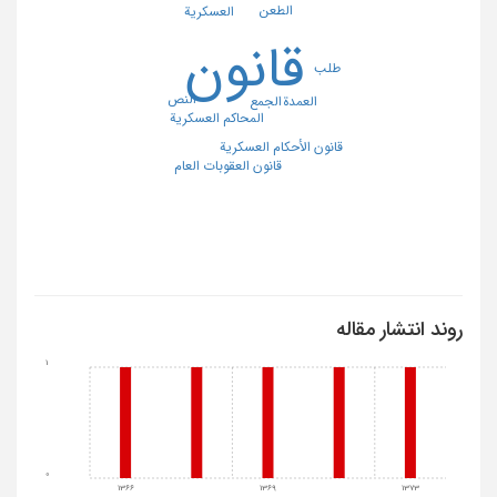
الطعن
العسکریة
قانون
طلب
النص
العمدة
الجمع
المحاکم العسکریة
قانون الأحکام العسکریة
قانون العقوبات العام
روند انتشار مقاله
1
0
1366
1369
1373