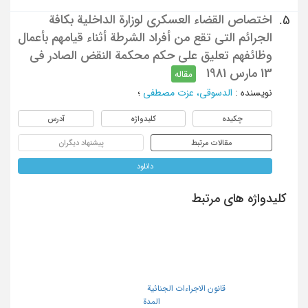
اختصاص القضاء العسکری لوزارة الداخلیة بکافة
5.
الجرائم التی تقع من أفراد الشرطة أثناء قیامهم بأعمال
وظائفهم تعلیق علی حکم محکمة النقض الصادر فی
13 مارس 1981
مقاله
نویسنده
:
الدسوقی، عزت مصطفی
؛
چکیده
کلیدواژه
آدرس
مقالات مرتبط
پیشنهاد دیگران
دانلود
کلیدواژه های مرتبط
قانون الاجراءات الجنائیة
المدة