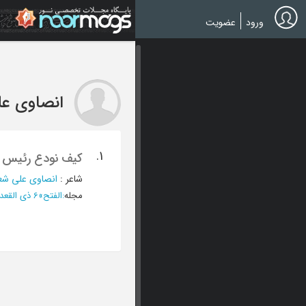
Ski
t
ورود
عضویت
mai
conten
انصاوی عل
1.
کیف نودع رئیس 
شاعر
:
انصاوی علی شع
مجله
:
الفتح
»
6 ذی القعدة 1346 - العدد 93