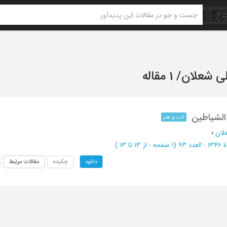
ی شعلان
/
1 مقاله
الشیاطین
ادب و هنر
لان
؛
(‎1 صفحه -
از 13 تا 13
)
چکیده
مقالات مرتبط
دانلود