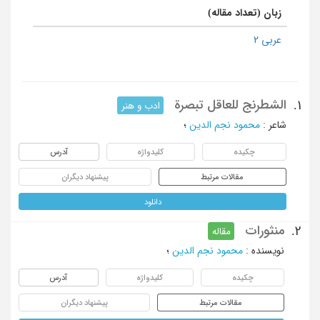
زبان (تعداد مقاله)
عربی 2
الشطرنج للعاقل تبصرة
1.
ادب و هنر
شاعر
:
محمود نجم الدین
؛
چکیده
کلیدواژه
آدرس
مقالات مرتبط
پیشنهاد دیگران
دانلود
منثورات
2.
مقاله
نویسنده
:
محمود نجم الدین
؛
چکیده
کلیدواژه
آدرس
مقالات مرتبط
پیشنهاد دیگران