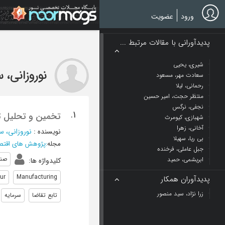
Ski
t
ورود
عضویت
mai
conten
پدیدآورانی با مقالات مرتبط ...
شیری، یحیی
نوروزانی، 
سعادت مهر، مسعود
رحمانی، لیلا
منتظر حجت، امیر حسین
نجفی، نرگس
1.
تخمین و تحلیل تا
شهبازی، کیومرث
آخانی، زهرا
نویسنده
:
نوروزانی، س
بی ریا، سهیلا
مجله
:
پژوهش های اقتصا
جبل عاملی، فرخنده
صنا
ابریشمی، حمید
کلیدواژه ها
:
ur
Manufacturing
پدیدآوران همکار
زرا نژاد، سید منصور
تابع تقاضا
سرمایه