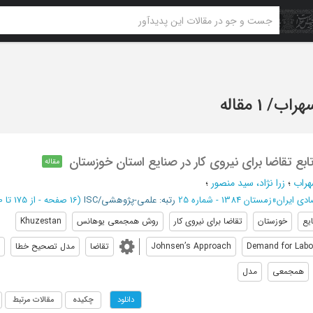
سهراب
/
1 مقاله
بع تقاضا برای نیروی کار در صنایع استان خوزستان
مقاله
هراب
؛
زرا نژاد، سید منصور
؛
دی ایران
»
زمستان 1384 - شماره 25
رتبه: علمی-پژوهشی/ISC
(‎16 صفحه -
از 175 تا 190
یع
خوزستان
تقاضا برای نیروی کار
روش همجمعی یوهانس
Khuzestan
Demand for Labo
Johnsen’s Approach
تقاضا
مدل تصحیح خطا
همجمعی
مدل
چکیده
مقالات مرتبط
دانلود